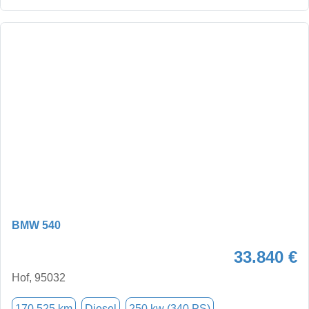
BMW 540
33.840 €
Hof, 95032
170.525 km
Diesel
250 kw (340 PS)