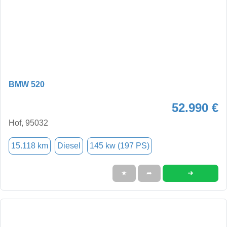
BMW 520
52.990 €
Hof, 95032
15.118 km
Diesel
145 kw (197 PS)
➜
★
➦