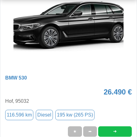
BMW 530
26.490 €
Hof, 95032
116.596 km
Diesel
195 kw (265 PS)
➜
★
➦