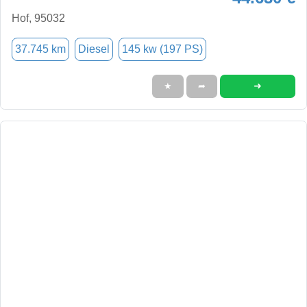
Hof, 95032
37.745 km
Diesel
145 kw (197 PS)
➜
★
➦