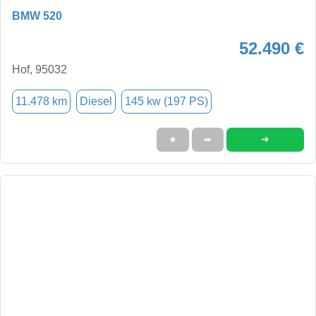
BMW 520
52.490 €
Hof, 95032
11.478 km
Diesel
145 kw (197 PS)
➜
★
➦