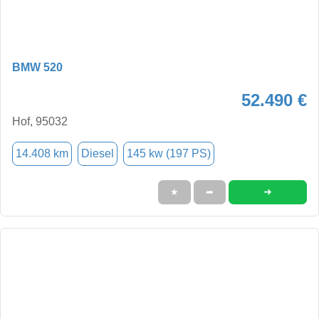
BMW 520
52.490 €
Hof, 95032
14.408 km
Diesel
145 kw (197 PS)
➜
★
➦