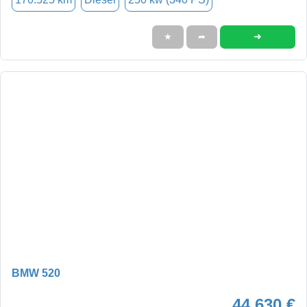
➜
★
➦
BMW 520
44.630 €