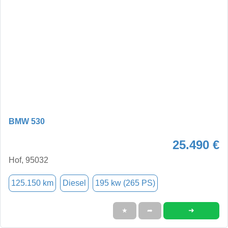
BMW 530
25.490 €
Hof, 95032
125.150 km
Diesel
195 kw (265 PS)
➜
★
➦