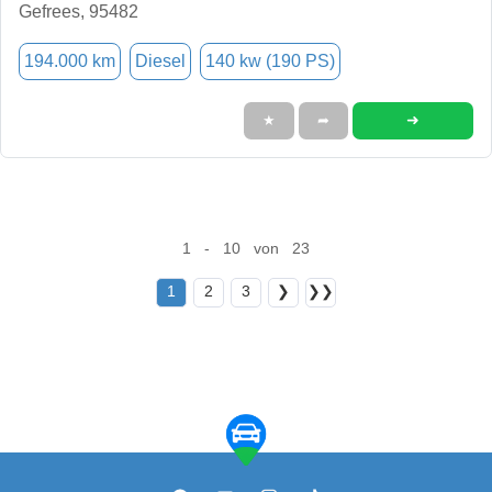
Gefrees, 95482
194.000 km
Diesel
140 kw (190 PS)
➜
★
➦
1 - 10 von 23
1
2
3
❯
❯❯