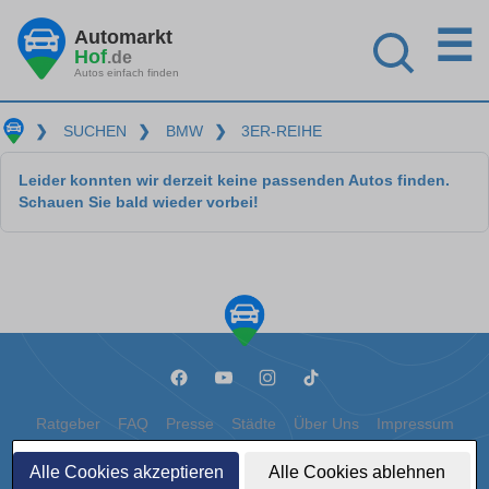
☰
Automarkt
Hof
.de
Autos einfach finden
❯
SUCHEN
❯
BMW
❯
3ER-REIHE
Leider konnten wir derzeit keine passenden Autos finden.
Schauen Sie bald wieder vorbei!
Ratgeber
FAQ
Presse
Städte
Über Uns
Impressum
Datenschutz
Cookies
Alle Cookies akzeptieren
Alle Cookies ablehnen