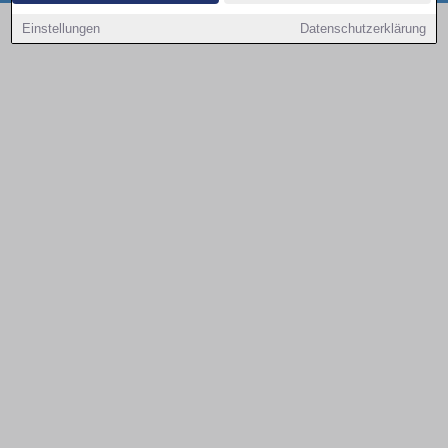
Copyright © 2000 - 2026 | 1A Infosysteme GmbH | Content by: 1a-sites-autos
Einstellungen
Datenschutzerklärung
08.08.2026