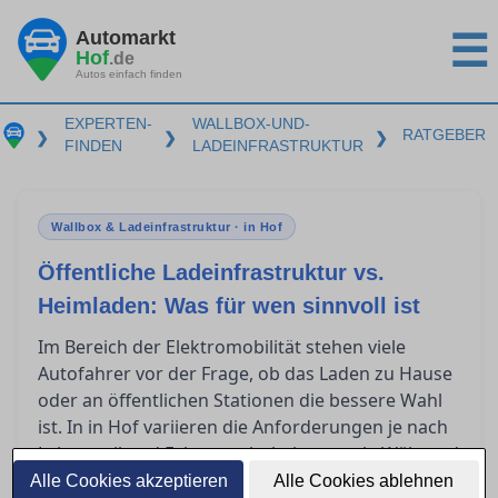
Automarkt
☰
Hof
.de
Autos einfach finden
EXPERTEN-
WALLBOX-UND-
RATGEBER
❯
❯
❯
FINDEN
LADEINFRASTRUKTUR
Wallbox & Ladeinfrastruktur · in Hof
Öffentliche Ladeinfrastruktur vs.
Heimladen: Was für wen sinnvoll ist
Im Bereich der Elektromobilität stehen viele
Autofahrer vor der Frage, ob das Laden zu Hause
oder an öffentlichen Stationen die bessere Wahl
ist. In in Hof variieren die Anforderungen je nach
Lebensstil und Fahrgewohnheiten stark. Während
das Heimladen langfristige Investitionen
Alle Cookies akzeptieren
Alle Cookies ablehnen