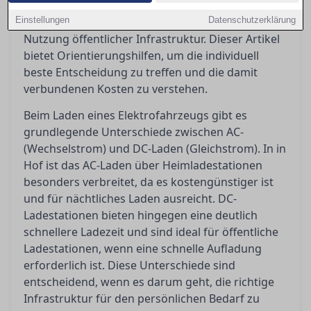
erfordert, spielt die Ladegeschwindigkeit – ob AC
Einstellungen
oder DC – eine entscheidende Rolle bei der
Datenschutzerklärung
Nutzung öffentlicher Infrastruktur. Dieser Artikel
bietet Orientierungshilfen, um die individuell
beste Entscheidung zu treffen und die damit
verbundenen Kosten zu verstehen.
Beim Laden eines Elektrofahrzeugs gibt es
grundlegende Unterschiede zwischen AC-
(Wechselstrom) und DC-Laden (Gleichstrom). In in
Hof ist das AC-Laden über Heimladestationen
besonders verbreitet, da es kostengünstiger ist
und für nächtliches Laden ausreicht. DC-
Ladestationen bieten hingegen eine deutlich
schnellere Ladezeit und sind ideal für öffentliche
Ladestationen, wenn eine schnelle Aufladung
erforderlich ist. Diese Unterschiede sind
entscheidend, wenn es darum geht, die richtige
Infrastruktur für den persönlichen Bedarf zu