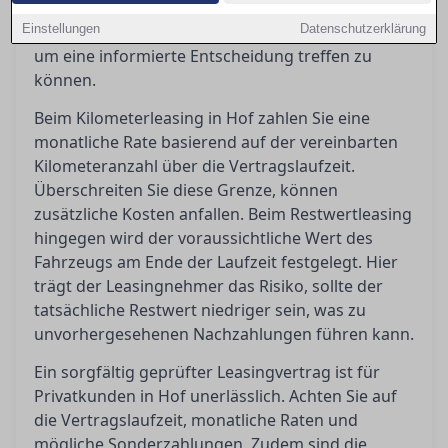
Leasingvertrag besonders relevant sind und wie
Einstellungen
man häufigen Kostenfallen geschickt ausweicht,
Datenschutzerklärung
um eine informierte Entscheidung treffen zu
können.
Beim Kilometerleasing in Hof zahlen Sie eine
monatliche Rate basierend auf der vereinbarten
Kilometeranzahl über die Vertragslaufzeit.
Überschreiten Sie diese Grenze, können
zusätzliche Kosten anfallen. Beim Restwertleasing
hingegen wird der voraussichtliche Wert des
Fahrzeugs am Ende der Laufzeit festgelegt. Hier
trägt der Leasingnehmer das Risiko, sollte der
tatsächliche Restwert niedriger sein, was zu
unvorhergesehenen Nachzahlungen führen kann.
Ein sorgfältig geprüfter Leasingvertrag ist für
Privatkunden in Hof unerlässlich. Achten Sie auf
die Vertragslaufzeit, monatliche Raten und
mögliche Sonderzahlungen. Zudem sind die