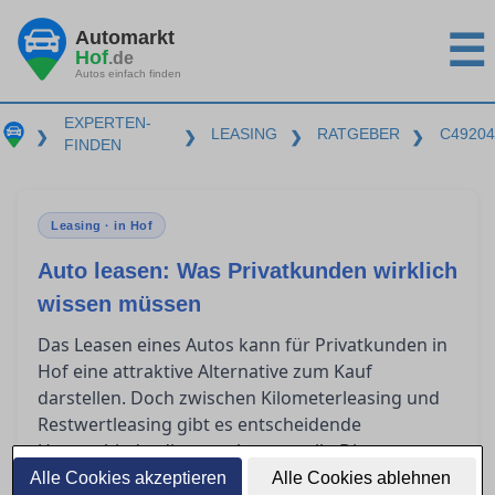
Automarkt
☰
Hof
.de
Autos einfach finden
EXPERTEN-
LEASING
RATGEBER
C49204
❯
❯
❯
❯
FINDEN
Leasing · in Hof
Auto leasen: Was Privatkunden wirklich
wissen müssen
Das Leasen eines Autos kann für Privatkunden in
Hof eine attraktive Alternative zum Kauf
darstellen. Doch zwischen Kilometerleasing und
Restwertleasing gibt es entscheidende
Unterschiede, die es zu kennen gilt. Dieser
Ratgeber beleuchtet, welche Aspekte im
Alle Cookies akzeptieren
Alle Cookies ablehnen