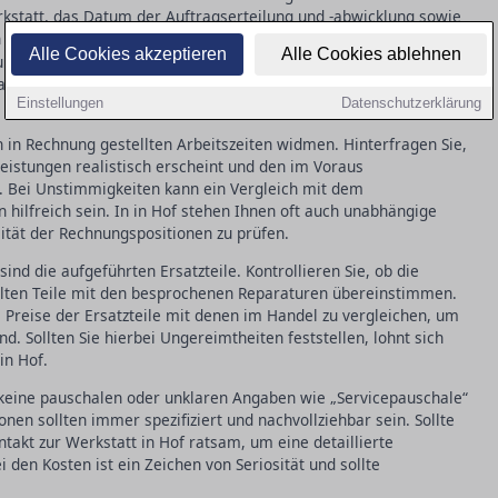
rkstatt, das Datum der Auftragserteilung und -abwicklung sowie
en Arbeiten und verwendeten
. Achten Sie darauf, dass
Ersatzteile
Alle Cookies akzeptieren
Alle Cookies ablehnen
uliert sind, um mögliche Ungereimtheiten schnell identifizieren
llen, zögern Sie nicht, direkt in der Werkstatt in Hof
Einstellungen
Datenschutzerklärung
in Rechnung gestellten Arbeitszeiten widmen. Hinterfragen Sie,
eistungen realistisch erscheint und den im Voraus
. Bei Unstimmigkeiten kann ein Vergleich mit dem
 hilfreich sein. In in Hof stehen Ihnen oft auch unabhängige
lität der Rechnungspositionen zu prüfen.
sind die aufgeführten Ersatzteile. Kontrollieren Sie, ob die
llten Teile mit den besprochenen Reparaturen übereinstimmen.
ie Preise der Ersatzteile mit denen im Handel zu vergleichen, um
d. Sollten Sie hierbei Ungereimtheiten feststellen, lohnt sich
in Hof.
 keine pauschalen oder unklaren Angaben wie „Servicepauschale“
onen sollten immer spezifiziert und nachvollziehbar sein. Sollte
ntakt zur Werkstatt in Hof ratsam, um eine detaillierte
den Kosten ist ein Zeichen von Seriosität und sollte