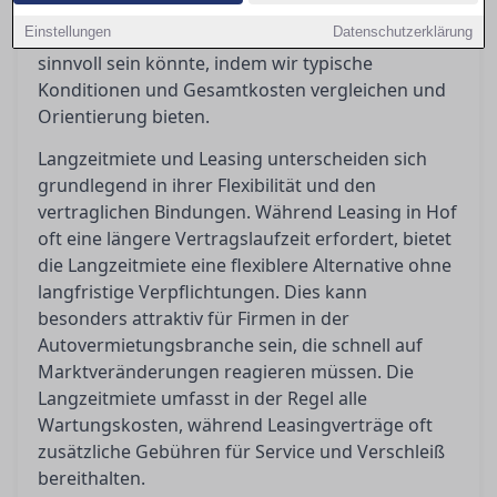
Nutzung und Bedarf variieren können. In diesem
Einstellungen
Datenschutzerklärung
Artikel beleuchten wir, welche Option für Sie
sinnvoll sein könnte, indem wir typische
Konditionen und Gesamtkosten vergleichen und
Orientierung bieten.
Langzeitmiete und Leasing unterscheiden sich
grundlegend in ihrer Flexibilität und den
vertraglichen Bindungen. Während Leasing in Hof
oft eine längere Vertragslaufzeit erfordert, bietet
die Langzeitmiete eine flexiblere Alternative ohne
langfristige Verpflichtungen. Dies kann
besonders attraktiv für Firmen in der
Autovermietungsbranche sein, die schnell auf
Marktveränderungen reagieren müssen. Die
Langzeitmiete umfasst in der Regel alle
Wartungskosten, während Leasingverträge oft
zusätzliche Gebühren für Service und Verschleiß
bereithalten.