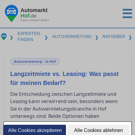
Automarkt
☰
Hof
.de
Autos einfach finden
EXPERTEN-
AUTOVERMIETUNG
RATGEBER
❯
❯
❯
❯
FINDEN
Autovermietung · in Hof
Langzeitmiete vs. Leasing: Was passt
für meinen Bedarf?
Die Entscheidung zwischen Langzeitmiete und
kann verwirrend sein, besonders wenn
Leasing
Sie in der Autovermietungsbranche in Hof
unterwegs sind. Beide Optionen haben
spezifische Vorteile und unterschiedliche
Kostenstrukturen, die je nach individueller
Alle Cookies akzeptieren
Alle Cookies ablehnen