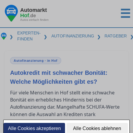
Automarkt
☰
Hof
.de
Autos einfach finden
EXPERTEN-
AUTOFINANZIERUNG
RATGEBER
❯
❯
❯
FINDEN
Autofinanzierung · in Hof
Autokredit mit schwacher Bonität:
Welche Möglichkeiten gibt es?
Für viele Menschen in Hof stellt eine schwache
Bonität ein erhebliches Hindernis bei der
dar. Mangelhafte SCHUFA-Werte
Autofinanzierung
können die Auswahl an Krediten stark
einschränken und zu höheren Zinsen führen. In
diesem Artikel zeigen wir Ihnen realistische
Alle Cookies akzeptieren
Alle Cookies ablehnen