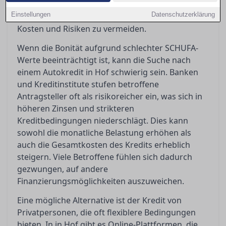
Alternativen auf und helfen Ihnen dabei, die
Einstellungen
Datenschutzerklärung
richtige Entscheidung zu treffen, um unnötige
Kosten und Risiken zu vermeiden.
Wenn die Bonität aufgrund schlechter SCHUFA-
Werte beeinträchtigt ist, kann die Suche nach
einem Autokredit in Hof schwierig sein. Banken
und Kreditinstitute stufen betroffene
Antragsteller oft als risikoreicher ein, was sich in
höheren Zinsen und strikteren
Kreditbedingungen niederschlägt. Dies kann
sowohl die monatliche Belastung erhöhen als
auch die Gesamtkosten des Kredits erheblich
steigern. Viele Betroffene fühlen sich dadurch
gezwungen, auf andere
Finanzierungsmöglichkeiten auszuweichen.
Eine mögliche Alternative ist der Kredit von
Privatpersonen, die oft flexiblere Bedingungen
bieten. In in Hof gibt es Online-Plattformen, die