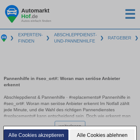
Automarkt
☰
Hof
.de
Autos einfach finden
EXPERTEN-
ABSCHLEPPDIENST-
❯
❯
❯
RATGEBER
❯
FINDEN
UND-PANNENHILFE
Pannenhilfe in #seo_ort#: Woran man seriöse Anbieter
erkennt
Abschleppdienst & Pannenhilfe · #replacements# Pannenhilfe in
#seo_ort#: Woran man seriöse Anbieter erkennt Im Notfall zählt
jede Minute, und die Wahl des richtigen Pannendienstes
#replacements# kann entscheidend sein. Doch wie erkennt man
einen seriösen Anbieter, der professionell und zuverlässig handelt?
weiterlesen
Dieser Artikel bietet klare Orientierung und hilft Ihnen dabei, im
Ernstfall schnell und richtig zu entscheiden, ohne böse
Alle Cookies akzeptieren
Alle Cookies ablehnen