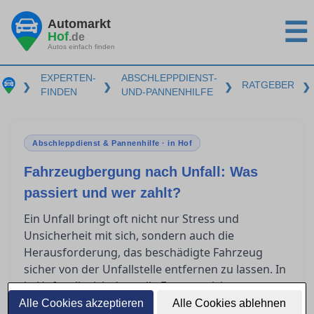
Automarkt
☰
Hof
.de
Autos einfach finden
EXPERTEN-
ABSCHLEPPDIENST-
RATGEBER
❯
❯
❯
❯
FINDEN
UND-PANNENHILFE
Abschleppdienst & Pannenhilfe · in Hof
Fahrzeugbergung nach Unfall: Was
passiert und wer zahlt?
Ein Unfall bringt oft nicht nur Stress und
Unsicherheit mit sich, sondern auch die
Herausforderung, das beschädigte Fahrzeug
sicher von der Unfallstelle entfernen zu lassen. In
in Hof stellt sich dann die Frage, welche
Versicherung welche Kosten übernimmt und
Alle Cookies akzeptieren
Alle Cookies ablehnen