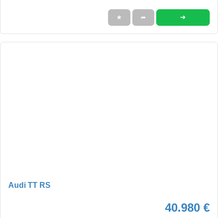
➜
★
➦
Audi TT RS
40.980 €