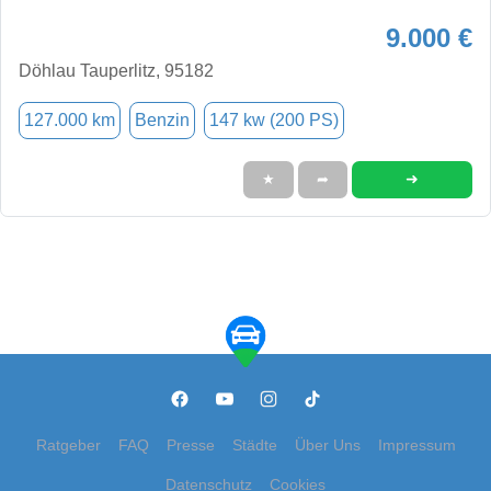
9.000 €
Döhlau Tauperlitz, 95182
127.000 km
Benzin
147 kw (200 PS)
➜
★
➦
Ratgeber
FAQ
Presse
Städte
Über Uns
Impressum
Datenschutz
Cookies