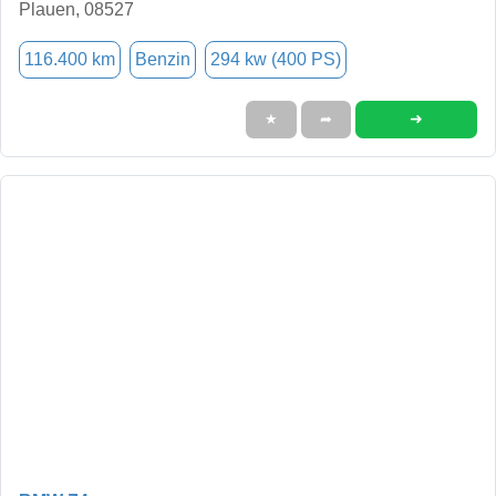
Plauen, 08527
116.400 km
Benzin
294 kw (400 PS)
➜
★
➦