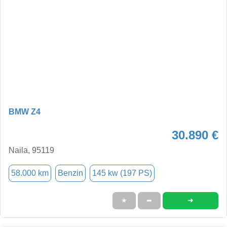
BMW Z4
30.890 €
Naila, 95119
58.000 km
Benzin
145 kw (197 PS)
➜
★
➦