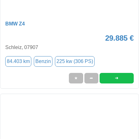
BMW Z4
29.885 €
Schleiz, 07907
84.403 km
Benzin
225 kw (306 PS)
➜
★
➦