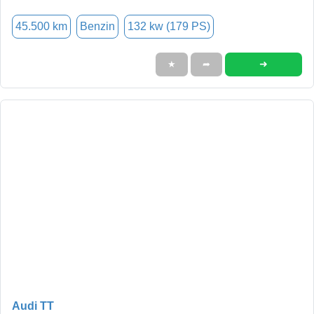
45.500 km
Benzin
132 kw (179 PS)
➜
★
➦
Audi TT