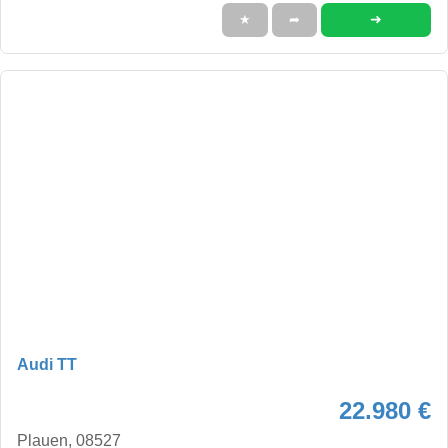
➜
★
➦
Audi TT
22.980 €
Plauen, 08527