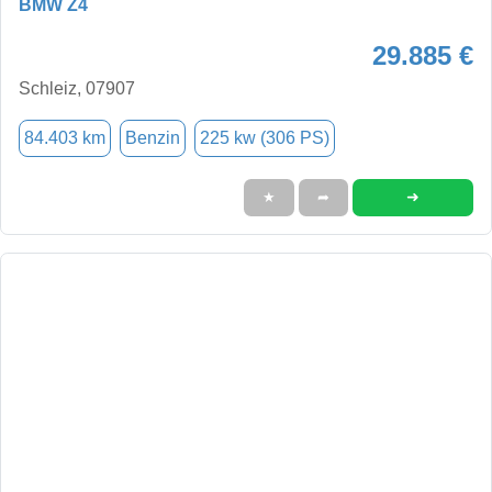
BMW Z4
29.885 €
Schleiz, 07907
84.403 km
Benzin
225 kw (306 PS)
➜
★
➦