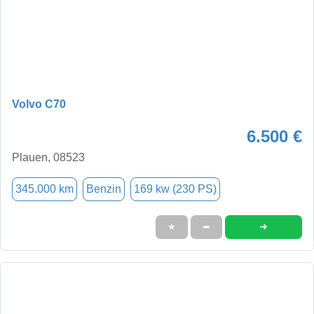
Volvo C70
6.500 €
Plauen, 08523
345.000 km
Benzin
169 kw (230 PS)
➜
★
➦