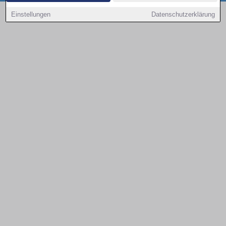
Copyright © 2000 - 2026 | 1A Infosysteme GmbH | Content by: 1a-sites-autos
Einstellungen
Datenschutzerklärung
08.08.2026