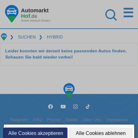
☰
Automarkt
Hof
.de
Autos einfach finden
❯
SUCHEN
❯
HYBRID
Leider konnten wir derzeit keine passenden Autos finden.
Schauen Sie bald wieder vorbei!
Ratgeber
FAQ
Presse
Städte
Über Uns
Impressum
Datenschutz
Cookies
Alle Cookies akzeptieren
Alle Cookies ablehnen