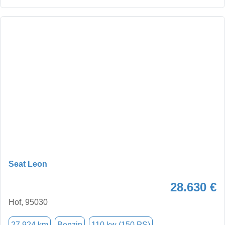
Seat Leon
28.630 €
Hof, 95030
27.924 km
Benzin
110 kw (150 PS)