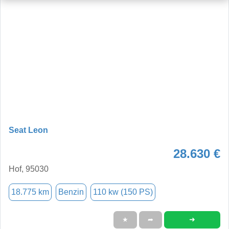
Seat Leon
28.630 €
Hof, 95030
18.775 km
Benzin
110 kw (150 PS)
➜
★
➦