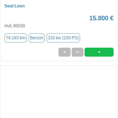
Seat Leon
15.800 €
Hof, 95030
74.163 km
Benzin
110 kw (150 PS)
➜
★
➦