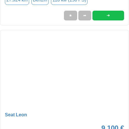
➜
★
➦
Seat Leon
9.100 €