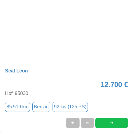
Seat Leon
12.700 €
Hof, 95030
85.519 km
Benzin
92 kw (125 PS)
➜
★
➦