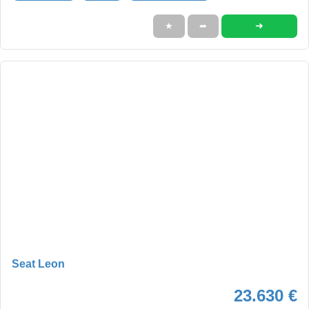
➜
★
➦
Seat Leon
23.630 €