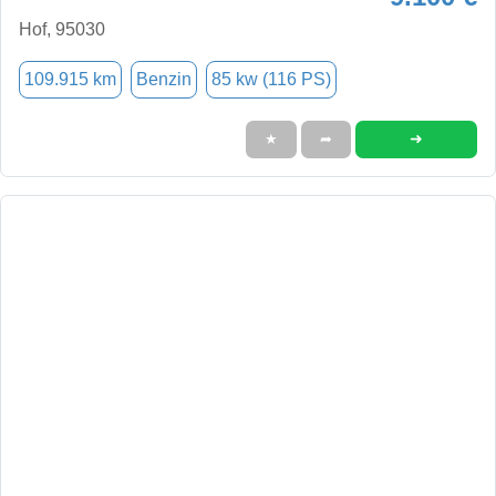
Hof, 95030
109.915 km
Benzin
85 kw (116 PS)
➜
★
➦