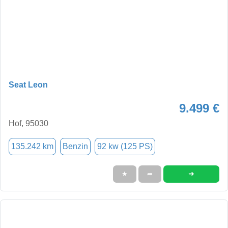
Seat Leon
9.499 €
Hof, 95030
135.242 km
Benzin
92 kw (125 PS)
➜
★
➦