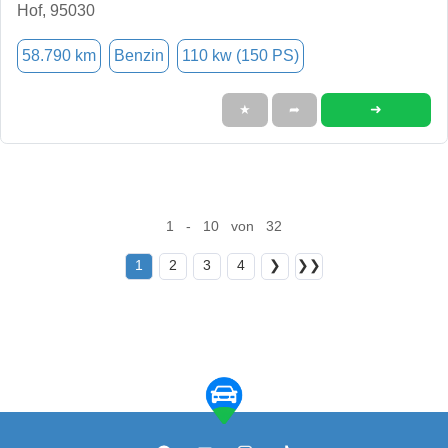
Hof, 95030
58.790 km
Benzin
110 kw (150 PS)
➜
★
➦
1 - 10 von 32
1
2
3
4
❯
❯❯