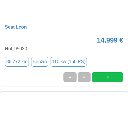
Seat Leon
14.999 €
Hof, 95030
86.772 km
Benzin
110 kw (150 PS)
➜
★
➦