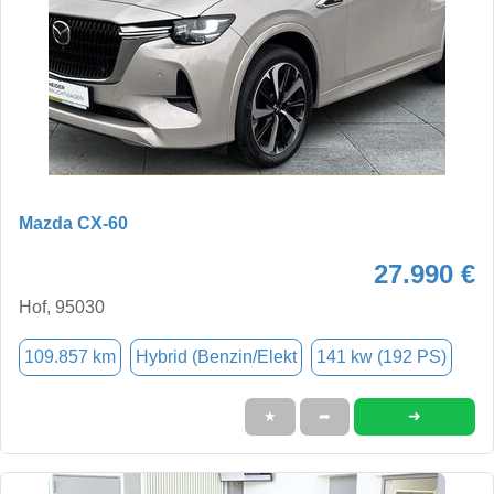
Mazda CX-60
27.990 €
Hof, 95030
109.857 km
Hybrid (Benzin/Elekt
141 kw (192 PS)
➜
★
➦