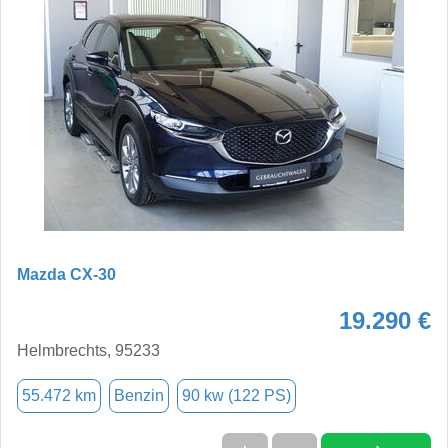
Mazda CX-30
19.290 €
Helmbrechts, 95233
55.472 km
Benzin
90 kw (122 PS)