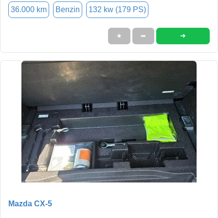
36.000 km
Benzin
132 kw (179 PS)
➜
★
➦
Mazda CX-5