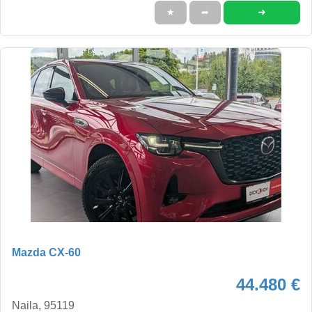
➜
★
➦
Mazda CX-60
44.480 €
Naila, 95119