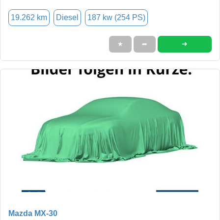
19.262 km
Diesel
187 kw (254 PS)
➜
★
➦
Mazda MX-30