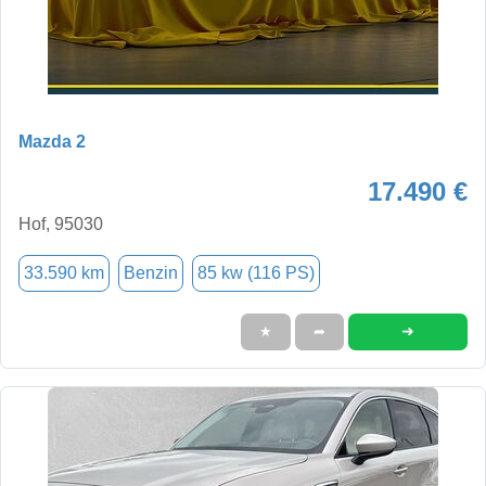
Mazda 2
17.490 €
Hof, 95030
33.590 km
Benzin
85 kw (116 PS)
➜
★
➦