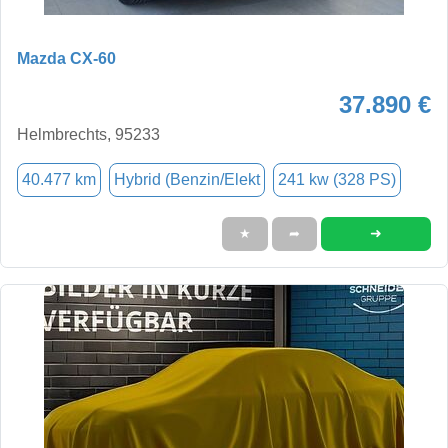
Mazda CX-60
37.890 €
Helmbrechts, 95233
40.477 km
Hybrid (Benzin/Elekt
241 kw (328 PS)
➜
★
➦