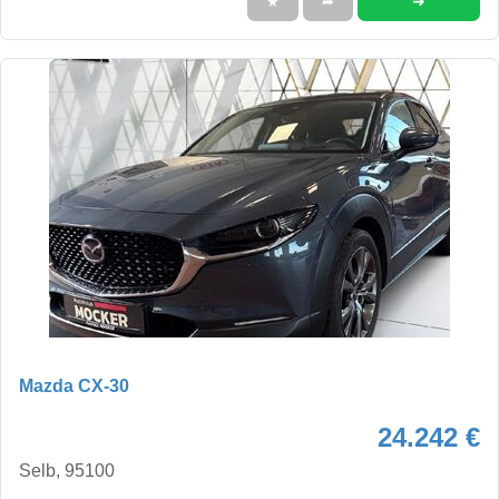
➜
★
➦
Mazda CX-30
24.242 €
Selb, 95100