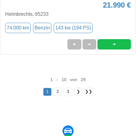
21.990 €
Helmbrechts, 95233
74.000 km
Benzin
143 kw (194 PS)
➜
★
➦
1 - 10 von 29
1
2
3
❯
❯❯