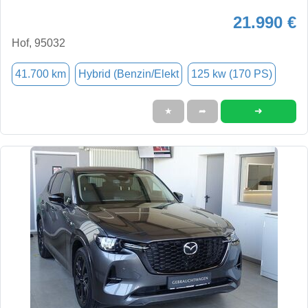
21.990 €
Hof, 95032
41.700 km
Hybrid (Benzin/Elekt
125 kw (170 PS)
➜
★
➦