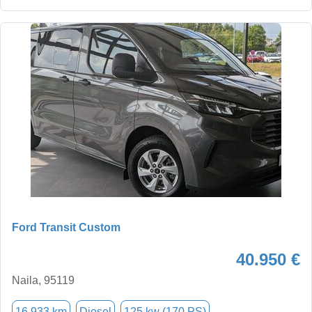
Ford Transit Custom
40.950 €
Naila, 95119
16.933 km
Diesel
125 kw (170 PS)