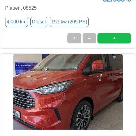
Plauen, 08525
4.000 km
Diesel
151 kw (205 PS)
➜
★
➦