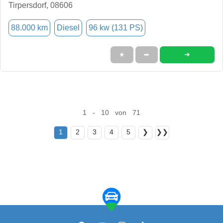
Tirpersdorf, 08606
88.000 km
Diesel
96 kw (131 PS)
➜
★
➦
1 - 10 von 71
1
2
3
4
5
❯
❯❯