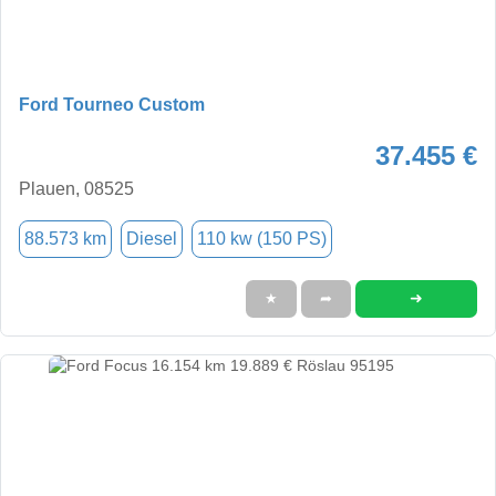
Ford Tourneo Custom
37.455 €
Plauen, 08525
88.573 km
Diesel
110 kw (150 PS)
➜
★
➦