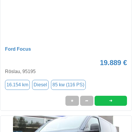
Ford Focus
19.889 €
Röslau, 95195
16.154 km
Diesel
85 kw (116 PS)
➜
★
➦