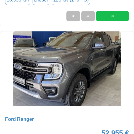
➜
★
➦
Ford Ranger
52.955 €