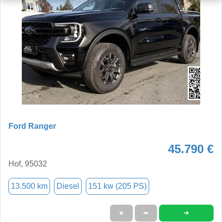
Ford Ranger
45.790 €
Hof, 95032
13.500 km
Diesel
151 kw (205 PS)
➜
★
➦