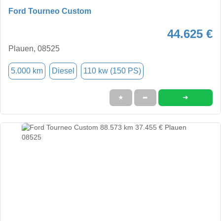
Ford Tourneo Custom
44.625 €
Plauen, 08525
5.000 km
Diesel
110 kw (150 PS)
➜
★
➦