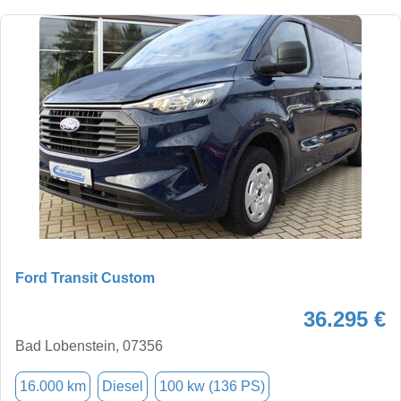
Ford Transit Custom
36.295 €
Bad Lobenstein, 07356
16.000 km
Diesel
100 kw (136 PS)