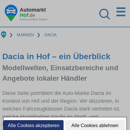
☰
Automarkt
Hof
.de
Autos einfach finden
❯
MARKEN
❯
DACIA
Dacia in Hof – ein Überblick
Modellwelten, Einsatzbereiche und
Angebote lokaler Händler
Diese Seite porträtiert die Auto-Marke Dacia im
Kontext von Hof und der Region. Wir skizzieren, in
welchen Fahrzeugklassen Dacia stark vertreten ist,
welche Modellreihen häufig im Stadt- und
Umlandverkehr zu sehen sind und für welche
Alle Cookies akzeptieren
Alle Cookies ablehnen