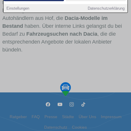
Fahrertypen die Marke interessant ist. Viele
Einstellungen
Datenschutzerklärung
Fahrzeuge stammen von Autohäusern und
Autohändlern aus Hof, die
Dacia-Modelle im
Bestand
haben. Über interne Links gelangst du bei
Bedarf zu
Fahrzeugsuchen nach Dacia
, die die
entsprechenden Angebote der lokalen Anbieter
bündeln.
Ratgeber
FAQ
Presse
Städte
Über Uns
Impressum
Datenschutz
Cookies