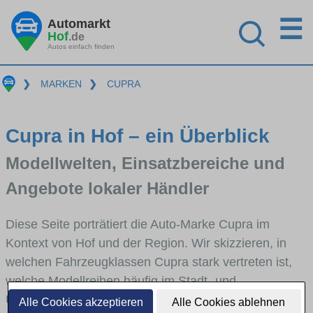
☰
Automarkt
Hof
.de
Autos einfach finden
❯
MARKEN
❯
CUPRA
Cupra in Hof – ein Überblick
Modellwelten, Einsatzbereiche und
Angebote lokaler Händler
Diese Seite porträtiert die Auto-Marke Cupra im
Kontext von Hof und der Region. Wir skizzieren, in
welchen Fahrzeugklassen Cupra stark vertreten ist,
welche Modellreihen häufig im Stadt- und
Umlandverkehr zu sehen sind und für welche
Alle Cookies akzeptieren
Alle Cookies ablehnen