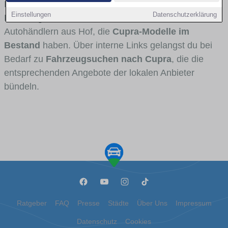
Fahrertypen die Marke interessant ist. Viele
Einstellungen
Datenschutzerklärung
Fahrzeuge stammen von Autohäusern und
Autohändlern aus Hof, die
Cupra-Modelle im
Bestand
haben. Über interne Links gelangst du bei
Bedarf zu
Fahrzeugsuchen nach Cupra
, die die
entsprechenden Angebote der lokalen Anbieter
bündeln.
Ratgeber
FAQ
Presse
Städte
Über Uns
Impressum
Datenschutz
Cookies