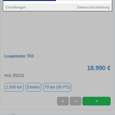
Einstellungen
Datenschutzerklärung
Leapmotor T03
18.990 €
Hof, 95032
2.500 km
Elektro
70 kw (95 PS)
➜
★
➦