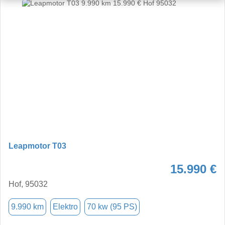
Leapmotor T03
15.990 €
Hof, 95032
9.990 km
Elektro
70 kw (95 PS)